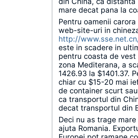
din China, ca distant
mare decat pana la co
Pentru oamenii carora 
web-site-uri in chinez
http://www.sse.net.cn/
este in scadere in ult
pentru coasta de vest 
zona Mediterana, a sc
1426.93 la $1401.37. P
chiar cu $15-20 mai ief
de container scurt sau
ca transportul din Chi
decat transportul din 
Deci nu as trage mare
ajuta Romania. Exportu
Europei pot ramane com