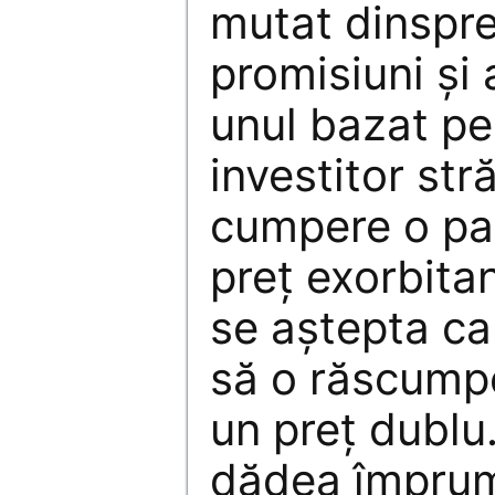
mutat dinspre
promisiuni şi 
unul bazat pe
investitor str
cumpere o pal
preţ exorbita
se aştepta ca
să o răscumpe
un preţ dublu
dădea împrum