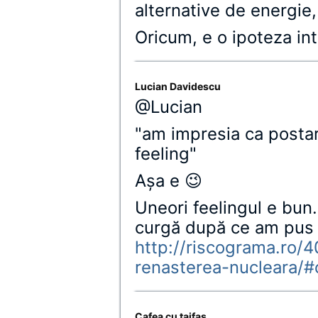
alternative de energie,
Oricum, e o ipoteza in
Lucian Davidescu
@Lucian
"am impresia ca posta
feeling"
Aşa e 😉
Uneori feelingul e bun.
curgă după ce am pus t
http://riscograma.ro/
renasterea-nucleara/
Cafea cu taifas