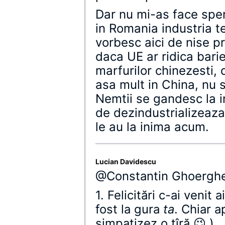
Dar nu mi-as face spe
in Romania industria t
vorbesc aici de nise p
daca UE ar ridica barie
marfurilor chinezesti,
asa mult in China, nu 
Nemtii se gandesc la i
de dezindustrializeaza 
le au la inima acum.
Lucian Davidescu
@Constantin Ghoergh
1. Felicitări c-ai venit 
fost la gura
ta
. Chiar a
simpatizez o ţîră 😉 )