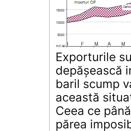
Exporturile s
depăşească im
baril scump v
această situaţ
Ceea ce până
părea imposib