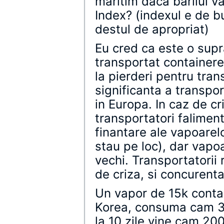
maritim daca barilul va
Index? (indexul e de b
destul de apropriat)
Eu cred ca este o supr
transportat containere,
la pierderi pentru tran
significanta a transpor
in Europa. In caz de c
transportatori falimen
finantare ale vapoarelo
stau pe loc), dar vapoa
vechi. Transportatorii 
de criza, si concurenta
Un vapor de 15k conta
Korea, consuma cam 30
la 10 zile vine cam 20