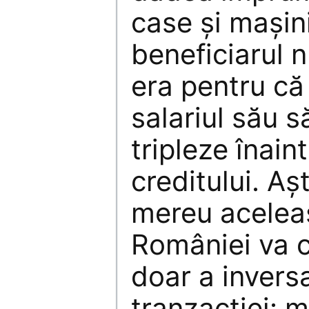
case şi maşin
beneficiarul n
era pentru că
salariul său 
tripleze înai
creditului. Aş
mereu acelea
României va c
doar a invers
tranzacţiei: m