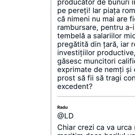
producător de bunuri în
pe pereţi! Iar piaţa ro
că nimeni nu mai are fi
rambursare, pentru a-i
tembelă a salariilor mi
pregătită din ţară, iar 
investiţiilor productive
găsesc muncitori califi
exprimate de nemţi şi 
prost să fii să tragi c
excedent?
Radu
@LD
Chiar crezi ca va urca 