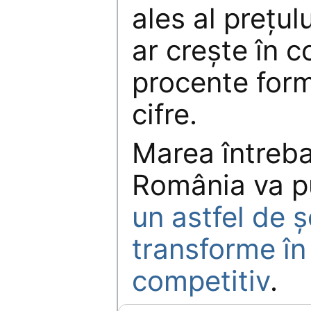
ales al preţul
ar creşte în c
procente for
cifre.
Marea întreb
România va 
un astfel de ş
transforme în
competitiv
.