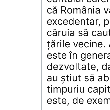
că România va
excedentar, p
căruia să caut
ţările vecine
este în genera
dezvoltate, da
au ştiut să a
timpuriu capit
este, de exem