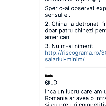
Sper c-ai observat exp
sensul ei.
2. China "a detronat"
doar patru chinezi pen
american"
3. Nu m-ai nimerit
http://riscograma.ro/3
salariul-minim/
Radu
@LD
Inca un lucru care am u
Romania ar avea o infr
si cu preturi competiti