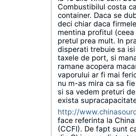
Combustibilul costa c
container. Daca se dub
deci chiar daca firmel
mentina profitul (ceea
pretul prea mult. In pr
disperati trebuie sa is
taxele de port, si mana
ramane acopera macar p
vaporului ar fi mai feri
nu m-as mira ca sa fie 
si sa vedem preturi de
exista supracapacitate
http://www.chinasourc
face referinta la Chin
(CCFI). De fapt sunt c