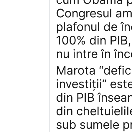
Congresul ame
plafonul de î
100% din PIB,
nu intre în în
Marota “defic
investiţii” es
din PIB înse
din cheltuieli
sub sumele p