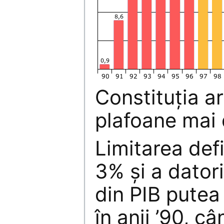
Constituţia a
plafoane mai 
Limitarea defi
3% şi a dator
din PIB putea
în anii ’90, câ