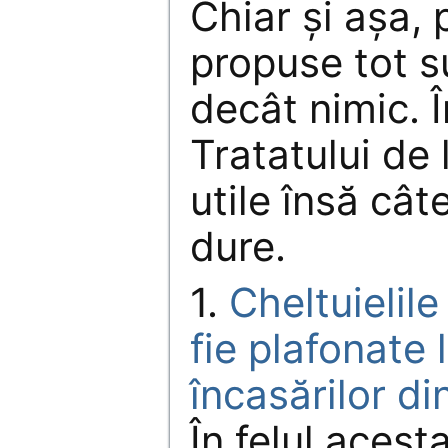
Chiar şi aşa, 
propuse tot s
decât nimic. 
Tratatului de 
utile însă câ
dure.
1.
Cheltuielile
fie plafonate l
încasărilor d
În felul acesta