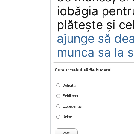
iobăgia pentr
plăteşte şi ce
ajunge să dea
munca sa la s
Cum ar trebui să fie bugetul
Deficitar
Echilibrat
Excedentar
Deloc
Vote