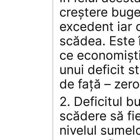
creştere buget
excedent iar 
scădea. Este î
ce economişti
unui deficit s
de faţă – zero
2. Deficitul b
scădere să fie
nivelul sumel