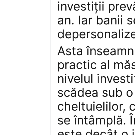
investiţii pre
an. Iar banii s
depersonalize
Asta înseamnă
practic al măs
nivelul investi
scădea sub o 
cheltuielilor,
se întâmplă. Î
este decât o j